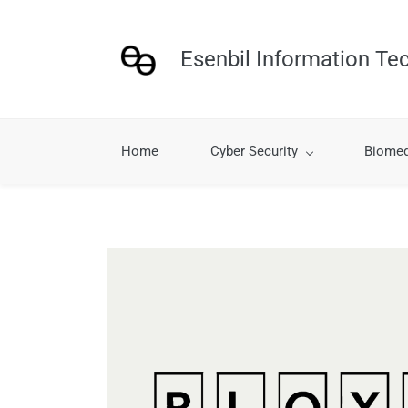
Skip
to
Esenbil Information Te
main
content
Home
Cyber Security
Biomed